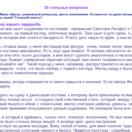
10 стильных вопросов
ркие образы, уникальный репертуар, масса поклонников. Оставаться так долго интере
ы нашей "Стильной анкеты".
ву вашего гардероба.
рые мне шьют художники по костюмам - прекрасная Светлана Лагафет и Т
шенно, на первый взгляд, алогичные модели. Таня шьет и для сцены, и 
в котором мне хочется находиться. Я могу дать какую-то идею, а она ее 
 готовые вещи, у меня нестандартная фигура - очень тонкая талия, верх
о костюма невозможно. Есть еще один момент. Я человек абсолютно не 
ри или пять тысяч долларов, а мне могут сделать аналогичную в несколь
когда. Бывает совершенно обратная ситуация: мне может понравиться н
писывайте чек". Такой подход у меня, например, распространяется на ак
видела - и все, это была любовь с первого взгляда. Месяц назад я была
о просто симпатичная игрушка.
явцева, всегда открывается от моего замысла и желания. Если завтра Ж
адену.
ходить на сцену в джинсовом костюме, к которому были приклепаны всяки
" Могу похвастаться - я создала свой собственный стиль, который, между
ервая вышла в юбках с лохмотьями, ввела сочетание шифона, джинсы, за
кими приемами пользовались разные художники. Но пионером была все-т
, в который я одеваюсь, только лето, пожалуй, исключение. Но был моме
 не было столько белых вещей. А вообще цвет -дело настроения.
увствую на уровне интуиции. Вижу любой оттенок, для меня понятия "крас
ссическое сочетание черного и белого. Нравятся полутона - спокойные, 