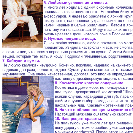
5. Любимые украшения и запахи.
Я много лет ходила с одним скромным колечком,
появилась такая возможность. Не люблю бижуте
аксессуаров, я надеваю браслеты с яркими круп
шкатулочка, наполненная украшениями, но я не 
камни: черные и белые бриллианты. Летом в ярко
не стану им пользоваться. Моду в запахах не пр
очень нравятся духи, которых пока в России нет,
6. Нужные ненужные вещи.
Я, как любая женщина, люблю походить по магаз
предметов. Увидела кастрюли - и все, не смогла
сносится все, что просто нереально разместить на кухне. И моим близ
вещей, которые там есть, я ношу. Подросли племянницы, родственницы
7. Каблуки и сумки.
Не люблю каблуки - неудобно. Конечно, покупаю, надеваю на какие-то
надеваю два раза, полежат, отдаю. Сумок у меня множество, от самых
карманчиков. Она очень качественная, дорогая, это вполне оправданна
настоящую дизайнерскую модель от само
8. Косметичка: краткое содержание.
Косметики в доме море, но пользуюсь я пр
пользуюсь декоративной косметикой "Шисей
всякий случай, карандаши для губ, пара 
любом случае выбор помады зависит от вр
пасхальных яиц. Красными оттенками прак
9. На что в облике женщины мужчина о
Настоящий мужчина обязательно смотрит с
10. Ваш рецепт красоты.
Не пользуюсь уже много лет для очищения
пену дорогую, можно вообще умыться крем
макияжем салфеткой. После этого на чист