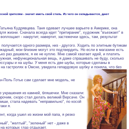
сной зрителям - значит иметь свой стиль. Из чего он складывается, дают
атьяна Кудрявцева. Таня одевает лучшее варьете в Америке, она
для жизни. Сначала всегда идет "притирание", художник "въезжает" в
воплощает - накрутит, навертит, застежечки здесь, там, результат
 получается одного размера, низ - другого. Ходить по элитным бутикам
жадный, мои близкие могут это подтвердить. Но если в магазине есть
ко раз дешевле, я ее не куплю. Мне самой хватает идей, и платить
енужная, нефункциональная вещь, я даже спрашивать не буду, сколько
сессуары и на шубы. У меня есть две шубы, которые сделаны в
 на гастролях в Омске, увидела гепардовую шубку и поняла, что без
ан-Поль Готье сам сделает мне модель, не
е украшения из камней, бляшечки. Мне сказали:
 прочим, скоро стал делать великий Версаче. Он
мши, стала надевать "неправильно", по косой
аки я.
нт, когда ушел из жизни мой папа, я резко
ный", "желтый", "зеленый" нет - даже в
на которых глаз отдыхает.