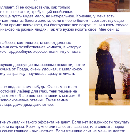
ллиант. Я ее осуществила, как только
-то экшн-ко-стюм, требующий необычных
ообще пусть будет мало, но натуральное. Конечно, у меня есть
 комплект из белого золота, если в черно-белом - соответствующие
Если аромат популярен, им благоухают все вокруг - я ни в коем случае
динаково на разных людях. Так что нужно искать свое. Мне сейчас
 наборов, комплектов, много отдельных
 меня есть хозяйственная комната, в которую
 мою гардеробную: хорошо, если пятую часть
 покупаю дорогущие высоченные шпильки, потом
 сумка от Прада, очень удобная, с миллионом
зжу за границу, научилась сразу отличать
ка не подарю кому-нибудь. Очень много лет
остойкий лайнер для глаз, тени темные на
 дня можно было немного изменить макияж. В
зово-сиреневые оттенки. Такая гамма
е лицо, даже двадцатилетнее.
гие умывалки такого эффекта не дают. Если нет возможности покупать
 или на крем. Крем нужно или наносить заранее, или снимать перед
о самое главное - высыпаться. Если женщина спит не меньше девяти