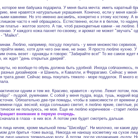
 которое мне бабушка подарила. У меня была мечта: иметь каратный бри
рию, мне нравятся натуральные украшения. Конечно, если у меня какой
ными камнями. Но это именно ансамбль, конкретно к этому костюму. А в
слишком часто к ней обращаюсь. Естественно, если я в белом, то надену
м платье - желтое золото. А так, чтоб разноцветные камни - не люблю. 
изнаю. У каждого кожа пахнет по-своему, и аромат не может "звучать" о
 - "Майкл".
инам. Люблю, например, посуду покупать - у меня множество сервизов,
 пройти мимо, хотя для чего они мне, не знаю. Я просто люблю кухню. У
ким очень везет - однажды я говорю: "Забирайте все!" То же самое ждет
, их ждет "день открытых дверей".
 рауты, но вообще-то обувь должна быть удобной. Иногда соблазняюсь,
 разных дизайнеров - и Шанель, и Кавалли, и Феррагамо. Сейчас у меня
я трата денег. Сейчас вещь покупать тяжело - море подделок. Я много е
пала.
актически одним и тем же. Красиво, нравится - куплю. Лежит потом, по
до" - пудрой, румянами. С собой у меня пудра, вода, тушь, жидкий вод
кисточек. Обязательно две-три помады, чтобы в зависимости от времени
емени года: весной, когда солнышко светит, я люблю яркие, светлые, ро
тически не пользуюсь, не мое. Еще не люблю коричневое - старит любо
бращает внимание в первую очередь.
начала в глаза - в них все. А потом уже будет смотреть дальше.
 лица ничем, кроме мыльной пены "Шисейдо". Ни молочко, ни какие дру
ом для бритья -тоже выход. Никогда не наношу косметику на сухое лицо
ое лицо наношу термальную воду. А потом, после увлажнения -пудру. Н