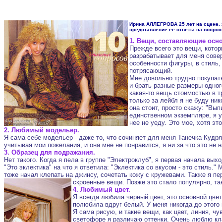
Ирина АЛЛЕГРОВА 25 лет на сцене. Я
представление ее ответы на вопрос
1. Вещи, составляющие осно
Прежде всего это вещи, кото
разрабатывает для меня совер
особенности фигуры, в стиль, 
потрясающий.
Мне довольно трудно покупать
и брать разные размеры одног
какая-то вещь стоимостью в т
только за лейбл я не буду ни
она стоит, просто скажу: "Вы
единственном экземпляре, я у
нее не уеду. Это мое, хотя эт
2. Любимый модельер.
Я сама себе модельер - даже то, что сочиняет для меня Танечка Кудр
учитывая мои пожелания, и она мне не понравится, я ни за что это не н
3. Образец для подражания.
Нет такого. Когда я пела в группе "Электроклуб", я первая начала вы
"Это эклектика" на что я ответила: "Эклектика со вкусом - это стиль.
тоже начал клепать на джинсу, сочетать кожу с кружевами. Также я п
скроенные вещи. Позже это стало популярно, та
4. Любимый цвет.
Я всегда любила черный цвет, это основной цвет
полюбила вдруг белый. У меня никогда до этого
Я сама рисую, и такие вещи, как цвет, линия, ч
светофоре я различаю оттенки. Очень люблю кла