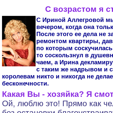
С возрастом я с
С Ириной Аллегровой мы
вечером, когда она толь
После этого ее дела не 
ремонтом квартиры, дав
по которым соскучилась 
то соскользнул в душевн
чаем, а Ирина декламир
с таким же надрывом и с
королевам никто и никогда не дел
бесконечности.
Какая Вы - хозяйка? Я смо
Ой, люблю это! Прямо как ч
без остановки благоустраива