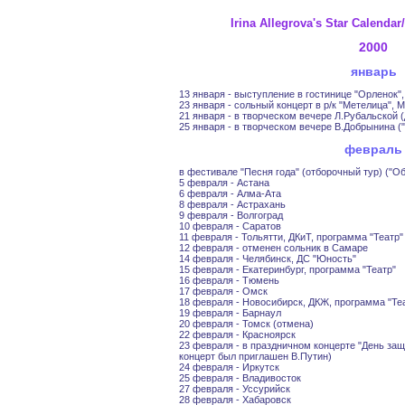
Irina Allegrova's Star Calen
2000
январь
13 января - выступление в гостинице "Орленок"
23 января - сольный концерт в р/к "Метелица", 
21 января - в творческом вечере Л.Рубальской (
25 января - в творческом вечере В.Добрынина (
февраль
в фестивале "Песня года" (отборочный тур) ("О
5 февраля - Астана
6 февраля - Алма-Ата
8 февраля - Астрахань
9 февраля - Волгоград
10 февраля - Саратов
11 февраля - Тольятти, ДКиТ, программа "Театр"
12 февраля - отменен сольник в Самаре
14 февраля - Челябинск, ДС "Юность"
15 февраля - Екатеринбург, программа "Театр"
16 февраля - Тюмень
17 февраля - Омск
18 февраля - Новосибирск, ДКЖ, программа "Те
19 февраля - Барнаул
20 февраля - Томск (отмена)
22 февраля - Красноярск
23 февраля - в праздничном концерте "День защ
концерт был приглашен В.Путин)
24 февраля - Иркутск
25 февраля - Владивосток
27 февраля - Уссурийск
28 февраля - Хабаровск