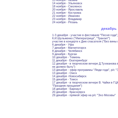
14 ноября - Ульяновск
18 ноября - Смоленск
20 ноября - Ярославль
21 ноября - Кострома
22 ноября - Иваново
23 ноября - Владимир
24 ноября - Рязань
декабрь
1-3 декабря - участие в фестивале "Песня года"
К.И.Шульженко ("Императрица", "Транзит")
участие в концерте к Дню спасателя ("Без вины 
6 декабря - Уфа
7 декабря - Магнитогорск
8 декабря - Челябинск
9 декабря - Курган
10 декабря - Тюмень
11 декабря - Екатеринбург
12 декабря - в творческом вечере Д.Тухманова 
не должно быть")
13 декабря - эфир программы "Люди года", р/с 
13 декабря - Омск
14 декабря -Новосибирск
15 декабря - Томск
17 декабря - в творческом вечере В. Чайки в ГЦК
"Праздник прощания")
18 декабря - Барнаул
20 декабря - Красноярск
29 декабря - прямой эфир на р/с "Эхо Москвы"