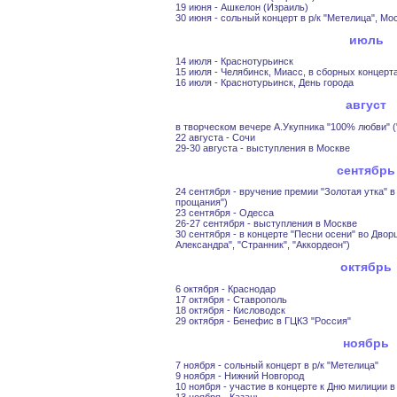
19 июня - Ашкелон (Израиль)
30 июня - сольный концерт в р/к "Метелица", Мо
июль
14 июля - Краснотурьинск
15 июля - Челябинск, Миасс, в сборных концерт
16 июля - Краснотурьинск, День города
август
в творческом вечере А.Укупника "100% любви" (
22 августа - Сочи
29-30 августа - выступления в Москве
сентябрь
24 сентября - вручение премии "Золотая утка" в
прощания")
23 сентября - Одесса
26-27 сентября - выступления в Москве
30 сентября - в концерте "Песни осени" во Дво
Александра", "Странник", "Аккордеон")
октябрь
6 октября - Краснодар
17 октября - Ставрополь
18 октября - Кисловодск
29 октября - Бенефис в ГЦКЗ "Россия"
ноябрь
7 ноября - сольный концерт в р/к "Метелица"
9 ноября - Нижний Новгород
10 ноября - участие в концерте к Дню милиции в
13 ноября - Казань