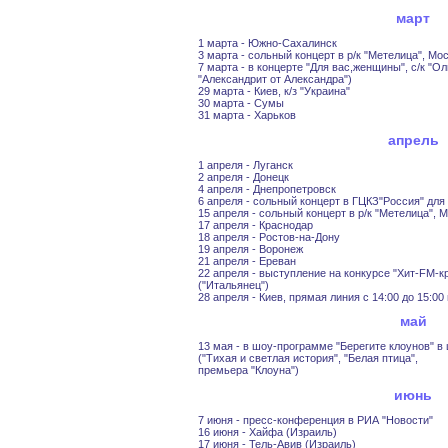
март
1 марта - Южно-Сахалинск
3 марта - сольный концерт в р/к "Метелица", Мо
7 марта - в концерте "Для вас,женщины", с/к "
"Александрит от Александра")
29 марта - Киев, к/з "Украина"
30 марта - Сумы
31 марта - Харьков
апрель
1 апреля - Луганск
2 апреля - Донецк
4 апреля - Днепропетровск
6 апреля - сольный концерт в ГЦКЗ"Россия" для
15 апреля - сольный концерт в р/к "Метелица", 
17 апреля - Краснодар
18 апреля - Ростов-на-Дону
19 апреля - Воронеж
21 апреля - Ереван
22 апреля - выступление на конкурсе "Хит-FМ-к
("Итальянец")
28 апреля - Киев, прямая линия с 14:00 до 15:00
май
13 мая - в шоу-программе "Берегите клоунов" в
("Тихая и светлая история", "Белая птица",
премьера "Клоуна")
июнь
7 июня - пресс-конференция в РИА "Новости"
16 июня - Хайфа (Израиль)
17 июня - Тель-Авив (Израиль)