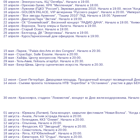
09 апреля - Электросталь, КЦ "Октябрь". Начало в 19:00.
10 апреля - Орехово-Зуево, КРК "Миллениум". Начало в 18:00.
15 апреля - Лужники (ГЦКЗ "Россия"), Звуковая дорожка 2010. Начало в 19:00. песня "Ко
16 апреля - GOLDEN PALACE, VIP вечеринка "Русского радио". Начало в 20:00. "Императ
18 апреля - "Все звезды Армении", "Ташир 2010" ГКД. Начало в 18:00."Армения"
21 апреля - Дмитров,Парк "Экстим". Начало в 19:00.
22 апреля - СК "Олимпийский", Весенний концерт "РАДИО ДАЧА". Начало в 19:00. "Княж
24 апреля - Воронеж, Театр оперы и балета. Начало в 19:00.
25 апреля - Старый Оскол. Начало в 19:00.
26 апреля - Белгород, ДК "Энергомаш". Начало в 19:00.
27 апреля - Курск,Гарнизонный дом офицеров. Начало в 19:00.
15 мая - Париж, "Palais des Arts et des Congres". Начало в 20:30.
16 мая - Страсбург, Salle Erasme. Начало в 20:00.
28 мая - Хайфа, Центр конгрессов. Начало в 20:00.
29 мая - Тель-Авив, Гейхаль атарбут. Начало в 20:30.
30 мая - Беер-Шева, Центр сценических искусств. Начало в 20:30.
12 июня - Санкт-Петербург, Дворцовая площадь. Праздничный концерт посвященный Дню Р
14 июня - Съемки проекта телеканала НТВ "SuperStar" в "Останкино". участие в двух 
30 июля - Красноярск, стадион "Локомотив", концерт ко Дню железнодорожника. Начало 
01 августа - Юрмала (Латвия), Гала-концерт, закрытие фестиваля "Новая Волна". "Когда
10 августа - Анапа, Летняя эстрада.Начало в 20:00.
11 августа - Геленджик, ККЗ "Олимп". Начало в 20:00.
12 августа - Ольгинка, Начало в 20:00.
14 августа - Феодосия, КЗ "Звездный". Начало в 20:00.
16 августа - Севастополь, Начало в 20:00.
18 августа - Ялта, КЗ"Юбилейный". Начало в 20:00.
19 августа - Евпатория, КЗ "Отдых". Начало в 20:00.