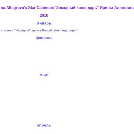
rina Allegrova's Star Calendar/"Звездный календарь" Ирины Аллегров
2010
январь
ое звание "Народный артист Российской Федерации"
февраль
март
апрель