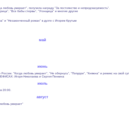
гда любовь умирает", получила награду "За постоянство и непредсказуемость".
рица", "Все бабы стервы", "Угонщица" и многие другие
на" и "Незаконченный роман" в дуэте с Игорем Крутым
май
июнь
оссии. "Когда любовь умирает", "Не обернусь", "Попурри", "Княжна" и ремикс на свой су
БЕНЕФИСАХ: Игоря Николаева и Сергея Пенкина
июль
в 20:00.
август
 любовь умирает"