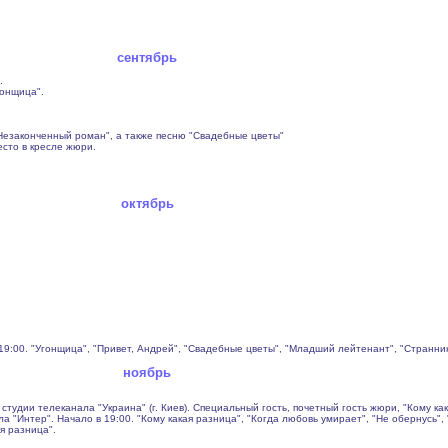
сентябрь
.
гонщица".
"Незаконченный роман", а также песню "Свадебные цветы"
есто в кресле жюри.
октябрь
19:00. "Угонщица", "Привет, Андрей", "Свадебные цветы", "Младший лейтенант", "Странник
ноябрь
 студии телеканала "Украина" (г. Киев). Специальный гость, почетный гость жюри, "Кому ка
 "Интер". Начало в 19:00. "Кому какая разница", "Когда любовь умирает", "Не обернусь",
я разница".