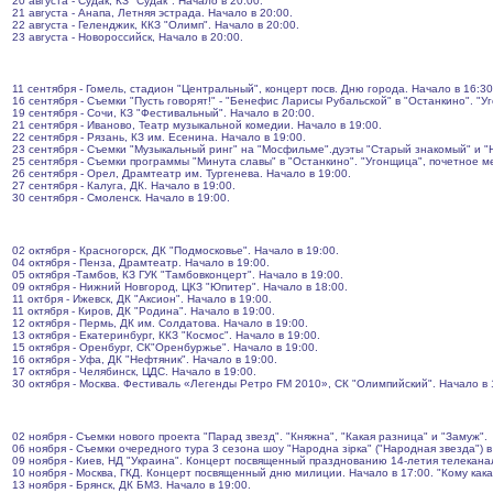
20 августа - Судак, КЗ "Судак". Начало в 20:00.
21 августа - Анапа, Летняя эстрада. Начало в 20:00.
22 августа - Геленджик, ККЗ "Олимп". Начало в 20:00.
23 августа - Новороссийск, Начало в 20:00.
11 сентября - Гомель, стадион "Центральный", концерт посв. Дню города. Начало в 16:30
16 сентября - Съемки "Пусть говорят!" - "Бенефис Ларисы Рубальской" в "Останкино". "У
19 сентября - Сочи, КЗ "Фестивальный". Начало в 20:00.
21 сентября - Иваново, Театр музыкальной комедии. Начало в 19:00.
22 сентября - Рязань, КЗ им. Есенина. Начало в 19:00.
23 сентября - Съемки "Музыкальный ринг" на "Мосфильме".дуэты "Старый знакомый" и 
25 сентября - Съемки программы "Минута славы" в "Останкино". "Угонщица", почетное м
26 сентября - Орел, Драмтеатр им. Тургенева. Начало в 19:00.
27 сентября - Калуга, ДК. Начало в 19:00.
30 сентября - Смоленск. Начало в 19:00.
02 октября - Красногорск, ДК "Подмосковье". Начало в 19:00.
04 октября - Пенза, Драмтеатр. Начало в 19:00.
05 октября -Тамбов, КЗ ГУК "Тамбовконцерт". Начало в 19:00.
09 октября - Нижний Новгород, ЦКЗ "Юпитер". Начало в 18:00.
11 октбря - Ижевск, ДК "Аксион". Начало в 19:00.
11 октября - Киров, ДК "Родина". Начало в 19:00.
12 октября - Пермь, ДК им. Солдатова. Начало в 19:00.
13 октября - Екатеринбург, ККЗ "Космос". Начало в 19:00.
15 октября - Оренбург, СК"Оренбуржье". Начало в 19:00.
16 октября - Уфа, ДК "Нефтяник". Начало в 19:00.
17 октября - Челябинск, ЦДС. Начало в 19:00.
30 октября - Москва. Фестиваль «Легенды Ретро FM 2010», СК "Олимпийский". Начало в 
02 ноября - Съемки нового проекта "Парад звезд". "Княжна", "Какая разница" и "Замуж".
06 ноября - Съемки очередного тура 3 сезона шоу "Народна зірка" ("Народная звезда") в
09 ноября - Киев, НД "Украина". Концерт посвященный празднованию 14-летия телеканала
10 ноября - Москва, ГКД. Концерт посвященный дню милиции. Начало в 17:00. "Кому кака
13 ноября - Брянск, ДК БМЗ. Начало в 19:00.