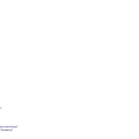
".
кая разница".
 "Княжна"