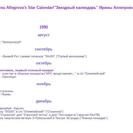
rina Allegrova's Star Calendar/"Звездный календарь" Ирины Аллегров
1990
август
 "Электроклуб"
сентябрь
 - Кривой Рог съемки телешоу "50х50" ("Глупый мальчишка")
октябрь
Ярославль, первый сольный концерт
 - участие в сборных концертах"АРС представляет..." в с/к "Олимпийский"
 - Оренбург
ноябрь
Астрахань
- Пермь
декабрь
 декабря - Курган
у "50х50" в с/к "Олимпийский" ("Странник")
"Странник" для "Утренней почты" и для "Топ-секрета"( версия ЛенТВ)
на творческом вечере Л.Рубальской в Театре Эстрады ("Темная лошадка")