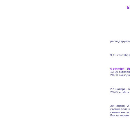
I
распад группы
9,10 сентября
6 октября - 
13-20 октября
28-30 октября
2-5 ноября - 
23-25 ноября 
29 ноября - 2
съемки телешо
съемки клипа 
Выступление 