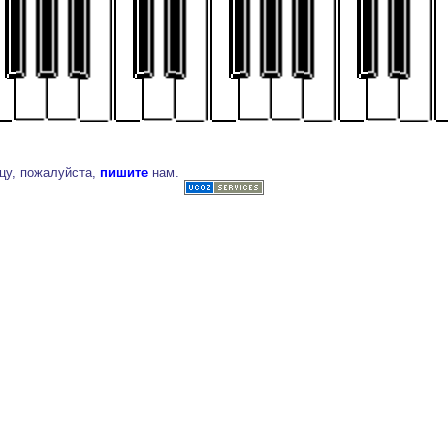
цу, пожалуйста,
пишите
нам.